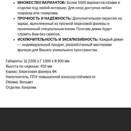
МНОЖЕСТВО ВАРИАНТОВ:
Более 5000 вариантов обивки и
отделки под любой интерьер. Для опор доступна любая
покраска или тонировка.
ПРОЧНОСТЬ И НАДЁЖНОСТЬ:
Дополнительная гарантия на
каркас, выполненный из прочной березовой фанеры и
проклеенный специальным клеем. Поэтому диван будет
НАШИ МЕНЕДЖЕРЫ ГОТОВЫ
служить Вам без скрипов.
ИСКЛЮЧИТЕЛЬНОСТЬ И ЭКСКЛЮЗИВНОСТЬ:
Каждый диван
ОТВЕТИТЬ НА ЛЮБЫЕ
— индивидуальный продукт, разработанный мастерами
вручную для Вашего уникального пространства.
ВОПРОСЫ
Габариты: Ш 2200 х Г 1000 х В 900 мм
Высота по сиденью: 450 мм
Воспользуйтесь формой обратной связи,
Каркас: Березовая фанера ФК
чтобы связаться с нами
Наполнитель: ППУ повышенной износоустойчивости
Обивка: Вельвет
Отделка: Бахрома
Оставьте данные для связи:
+7