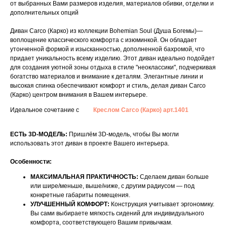
от выбранных Вами размеров изделия, материалов обивки, отделки и
дополнительных опций
Диван Carco (Карко) из коллекции Bohemian Soul (Душа Богемы)—
воплощение классического комфорта с изюминкой. Он обладает
утонченной формой и изысканностью, дополненной бахромой, что
придает уникальность всему изделию. Этот диван идеально подойдет
для создания уютной зоны отдыха в стиле "неоклассики", подчеркивая
богатство материалов и внимание к деталям. Элегантные линии и
высокая спинка обеспечивают комфорт и стиль, делая диван Carco
(Карко) центром внимания в Вашем интерьере.
Идеальное сочетание с
Креслом Carco (Карко) арт.1401
ЕСТЬ 3D-МОДЕЛЬ:
Пришлём 3D-модель, чтобы Вы могли
использовать этот диван в проекте Вашего интерьера.
Особенности:
МАКСИМАЛЬНАЯ ПРАКТИЧНОСТЬ:
Сделаем диван больше
или шире/меньше, выше/ниже, с другим радиусом — под
конкретные габариты помещения.
УЛУЧШЕННЫЙ КОМФОРТ:
Конструкция учитывает эргономику.
Вы сами выбираете мягкость сидений для индивидуального
комфорта, соответствующего Вашим привычкам.