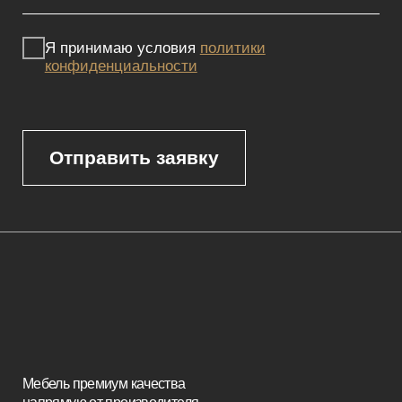
Сайт не является публичной офертой, определяемой положениями
Статьи 437 (2) ГК РФ и носит исключительно информационный
характер. Для получения точной информации о наличии и стоимости
товара, пожалуйста, обращайтесь к нашим менеджерам
по указанным контактным данным.
Каталог
Корпусная мебель
Изголовья
Стулья
Кровати
Стеновые панели
Кресла
Диваны
Пуфы и банкетки
Покупателям
Мебель в наличии