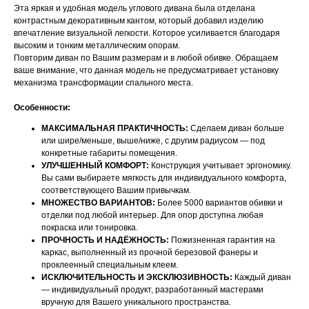
Эта яркая и удобная модель углового дивана была отделана
контрастным декоративным кантом, который добавил изделию
впечатление визуальной легкости. Которое усиливается благодаря
высоким и тонким металлическим опорам.
Повторим диван по Вашим размерам и в любой обивке. Обращаем
ваше внимание, что данная модель не предусматривает установку
механизма трансформации спального места.
Особенности:
МАКСИМАЛЬНАЯ ПРАКТИЧНОСТЬ:
Сделаем диван больше
или шире/меньше, выше/ниже, с другим радиусом — под
конкретные габариты помещения.
УЛУЧШЕННЫЙ КОМФОРТ:
Конструкция учитывает эргономику.
Вы сами выбираете мягкость для индивидуального комфорта,
соответствующего Вашим привычкам.
МНОЖЕСТВО ВАРИАНТОВ:
Более 5000 вариантов обивки и
отделки под любой интерьер. Для опор доступна любая
покраска или тонировка.
ПРОЧНОСТЬ И НАДЁЖНОСТЬ:
Пожизненная гарантия на
каркас, выполненный из прочной березовой фанеры и
проклеенный специальным клеем.
ИСКЛЮЧИТЕЛЬНОСТЬ И ЭКСКЛЮЗИВНОСТЬ:
Каждый диван
НАШИ МЕНЕДЖЕРЫ ГОТОВЫ
— индивидуальный продукт, разработанный мастерами
вручную для Вашего уникального пространства.