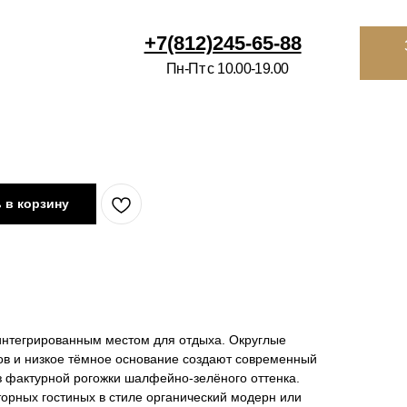
812)245-65-88
Заказать
звонок
Избранное
Ко
-Пт с 10.00-19.00
ВРАЦИЯ
ИНТЕРЬЕРНЫМ САЛОНАМ
О НАС
КОНТАКТЫ
П
 в корзину
интегрированным местом для отдыха. Округлые
ов и низкое тёмное основание создают современный
з фактурной рогожки шалфейно-зелёного оттенка.
орных гостиных в стиле органический модерн или