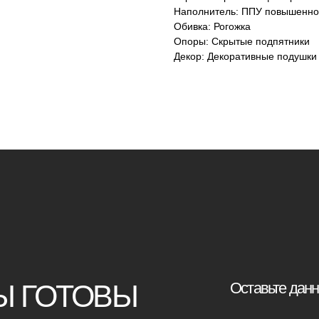
Наполнитель: ППУ повышенно
Обивка: Рогожка
Опоры: Скрытые подпятники
Декор: Декоративные подушки
ТОВЫ
Оставьте данные для связи:
ВОПРОСЫ
+7
Я принимаю условия
политики конф
Отправить заявку